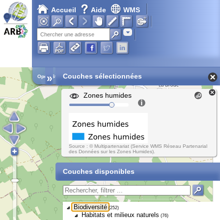
Accueil
Aide
WMS
Adresse
»
Couches sélectionnées
Open Street Map
Zones humides
Source : © Multipartenariat (Service WMS Réseau Partenarial
des Données sur les Zones Humides).
Couches disponibles
Biodiversité
(252)
Habitats et milieux naturels
(76)