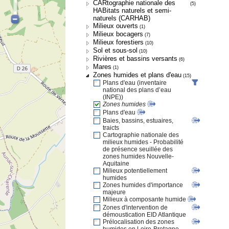
CARtographie nationale des
(5)
HABitats naturels et semi-
naturels (CARHAB)
Milieux ouverts
(1)
Milieux bocagers
(7)
Milieux forestiers
(10)
Sol et sous-sol
(10)
Rivières et bassins versants
(6)
Mares
(1)
Zones humides et plans d'eau
(15)
Plans d'eau (inventaire
national des plans d’eau
(INPE))
Zones humides
Plans d'eau
Baies, bassins, estuaires,
traicts
Cartographie nationale des
milieux humides - Probabilité
de présence seuillée des
zones humides Nouvelle-
Aquitaine
Milieux potentiellement
humides
Zones humides d'importance
majeure
Milieux à composante humide
Zones d'intervention de
démoustication EID Atlantique
Prélocalisation des zones