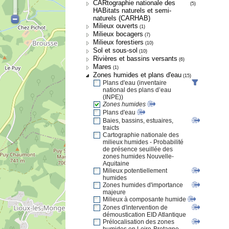
CARtographie nationale des
(5)
HABitats naturels et semi-
naturels (CARHAB)
Milieux ouverts
(1)
Milieux bocagers
(7)
Milieux forestiers
(10)
Sol et sous-sol
(10)
Rivières et bassins versants
(6)
Mares
(1)
Zones humides et plans d'eau
(15)
Plans d'eau (inventaire
national des plans d’eau
(INPE))
Zones humides
Plans d'eau
Baies, bassins, estuaires,
traicts
Cartographie nationale des
milieux humides - Probabilité
de présence seuillée des
zones humides Nouvelle-
Aquitaine
Milieux potentiellement
humides
Zones humides d'importance
majeure
Milieux à composante humide
Zones d'intervention de
démoustication EID Atlantique
Prélocalisation des zones