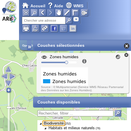
Accueil
Aide
WMS
Adresse
»
Couches sélectionnées
Open Street Map
Zones humides
Source : © Multipartenariat (Service WMS Réseau Partenarial
des Données sur les Zones Humides).
Couches disponibles
Biodiversité
(252)
Habitats et milieux naturels
(76)