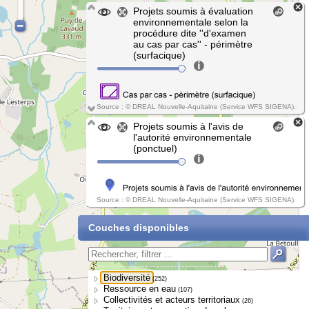
Projets soumis à évaluation
environnementale selon la
procédure dite ''d'examen
au cas par cas'' - périmètre
(surfacique)
Source : © DREAL Nouvelle-Aquitaine (Service WFS SIGENA).
Projets soumis à l'avis de
l'autorité environnementale
(ponctuel)
Source : © DREAL Nouvelle-Aquitaine (Service WFS SIGENA).
Couches disponibles
Biodiversité
(252)
Ressource en eau
(107)
Collectivités et acteurs territoriaux
(26)