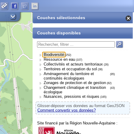
Couches sélectionnées
Couches disponibles
Biodiversité
(252)
Ressource en eau
(107)
Collectivités et acteurs territoriaux
(26)
Territoires et occupation du sol
(38)
Aménagement du territoire et
(95)
continuités écologiques
Zonages de protection et de gestion
(82)
Changement climatique et transition
(43)
écologique
Nuisances, pressions et risques
(165)
Glisser-déposer vos données au format GeoJSON
Comment convertir vos données?
Site financé par la Région Nouvelle-Aquitaine :