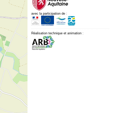
avec la participation de :
Réalisation technique et animation :