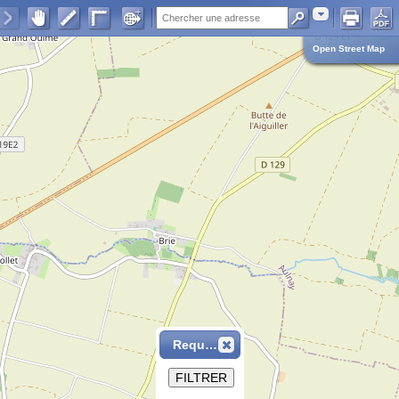
Adresse
Open Street Map
Requête
FILTRER