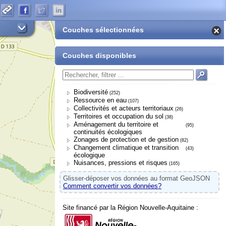
Couches sélectionnées
Couches disponibles
Biodiversité
(252)
Ressource en eau
(107)
Collectivités et acteurs territoriaux
(26)
Territoires et occupation du sol
(38)
Aménagement du territoire et
(95)
continuités écologiques
Zonages de protection et de gestion
(82)
Changement climatique et transition
(43)
écologique
Nuisances, pressions et risques
(165)
Glisser-déposer vos données au format GeoJSON
Comment convertir vos données?
Site financé par la Région Nouvelle-Aquitaine :