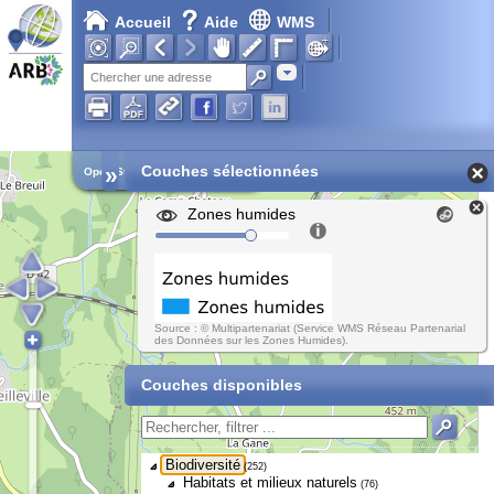
Accueil
Aide
WMS
Adresse
»
Couches sélectionnées
Open Street Map
Zones humides
Source : © Multipartenariat (Service WMS Réseau Partenarial
des Données sur les Zones Humides).
Couches disponibles
Biodiversité
(252)
Habitats et milieux naturels
(76)