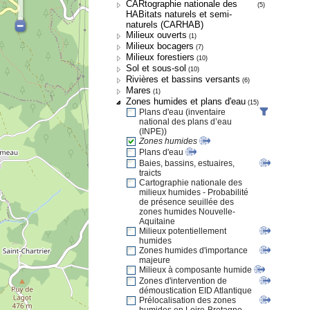
CARtographie nationale des
(5)
HABitats naturels et semi-
naturels (CARHAB)
Milieux ouverts
(1)
Milieux bocagers
(7)
Milieux forestiers
(10)
Sol et sous-sol
(10)
Rivières et bassins versants
(6)
Mares
(1)
Zones humides et plans d'eau
(15)
Plans d'eau (inventaire
national des plans d’eau
(INPE))
Zones humides
Plans d'eau
Baies, bassins, estuaires,
traicts
Cartographie nationale des
milieux humides - Probabilité
de présence seuillée des
zones humides Nouvelle-
Aquitaine
Milieux potentiellement
humides
Zones humides d'importance
majeure
Milieux à composante humide
Zones d'intervention de
démoustication EID Atlantique
Prélocalisation des zones