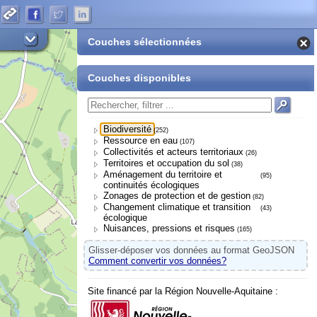
Couches sélectionnées
Couches disponibles
Biodiversité
(252)
Ressource en eau
(107)
Collectivités et acteurs territoriaux
(26)
Territoires et occupation du sol
(38)
Aménagement du territoire et
(95)
continuités écologiques
Zonages de protection et de gestion
(82)
Changement climatique et transition
(43)
écologique
Nuisances, pressions et risques
(165)
Glisser-déposer vos données au format GeoJSON
Comment convertir vos données?
Site financé par la Région Nouvelle-Aquitaine :