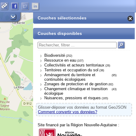
Couches sélectionnées
Couches disponibles
Biodiversité
(252)
Ressource en eau
(107)
Collectivités et acteurs territoriaux
(26)
Territoires et occupation du sol
(38)
Aménagement du territoire et
(95)
continuités écologiques
Zonages de protection et de gestion
(82)
Changement climatique et transition
(43)
écologique
Nuisances, pressions et risques
(165)
Glisser-déposer vos données au format GeoJSON
Comment convertir vos données?
Site financé par la Région Nouvelle-Aquitaine :