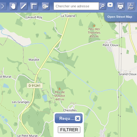
Adresse
Open Street Map
Requête
FILTRER