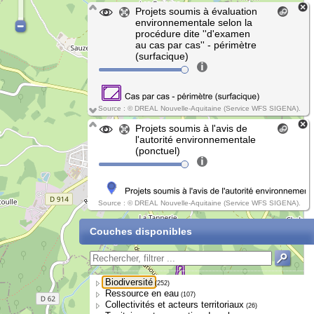
Projets soumis à évaluation
environnementale selon la
procédure dite ''d'examen
au cas par cas'' - périmètre
(surfacique)
Source : © DREAL Nouvelle-Aquitaine (Service WFS SIGENA).
Projets soumis à l'avis de
l'autorité environnementale
(ponctuel)
Source : © DREAL Nouvelle-Aquitaine (Service WFS SIGENA).
Couches disponibles
Biodiversité
(252)
Ressource en eau
(107)
Collectivités et acteurs territoriaux
(26)