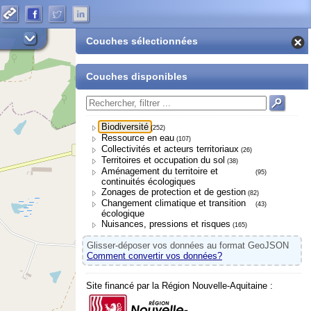
Couches sélectionnées
Couches disponibles
Biodiversité
(252)
Ressource en eau
(107)
Collectivités et acteurs territoriaux
(26)
Territoires et occupation du sol
(38)
Aménagement du territoire et
(95)
continuités écologiques
Zonages de protection et de gestion
(82)
Changement climatique et transition
(43)
écologique
Nuisances, pressions et risques
(165)
Glisser-déposer vos données au format GeoJSON
Comment convertir vos données?
Site financé par la Région Nouvelle-Aquitaine :