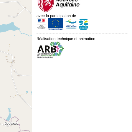
avec la participation de :
Réalisation technique et animation :