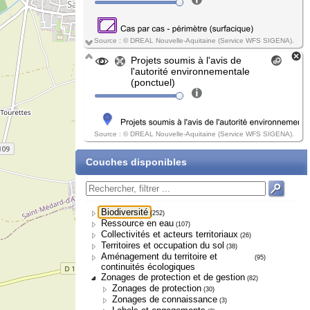
Source : © DREAL Nouvelle-Aquitaine (Service WFS SIGENA).
Projets soumis à l'avis de
l'autorité environnementale
(ponctuel)
Source : © DREAL Nouvelle-Aquitaine (Service WFS SIGENA).
Couches disponibles
Biodiversité
(252)
Ressource en eau
(107)
Collectivités et acteurs territoriaux
(26)
Territoires et occupation du sol
(38)
Aménagement du territoire et
(95)
continuités écologiques
Zonages de protection et de gestion
(82)
Zonages de protection
(30)
Zonages de connaissance
(3)