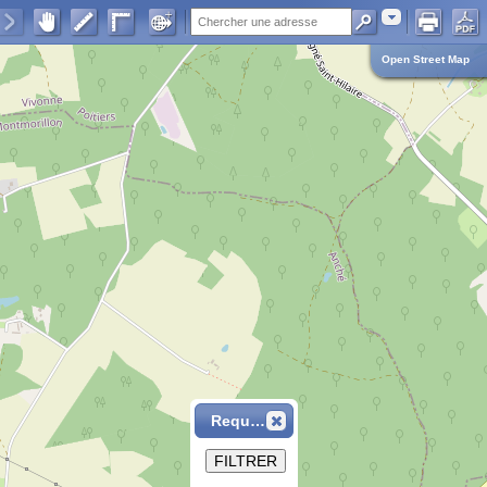
Adresse
Open Street Map
Requête
FILTRER