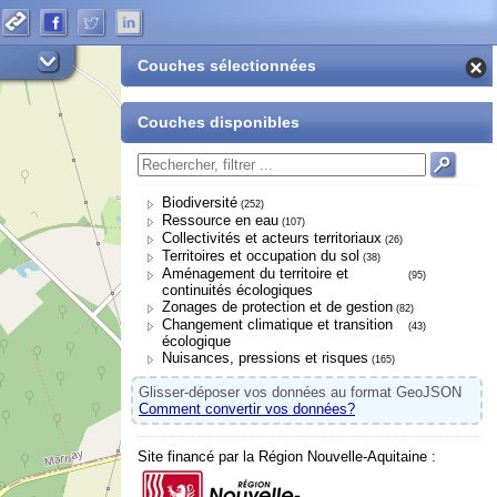
Couches sélectionnées
Couches disponibles
Biodiversité
(252)
Ressource en eau
(107)
Collectivités et acteurs territoriaux
(26)
Territoires et occupation du sol
(38)
Aménagement du territoire et
(95)
continuités écologiques
Zonages de protection et de gestion
(82)
Changement climatique et transition
(43)
écologique
Nuisances, pressions et risques
(165)
Glisser-déposer vos données au format GeoJSON
Comment convertir vos données?
Site financé par la Région Nouvelle-Aquitaine :