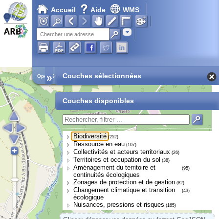
Accueil
Aide
WMS
Adresse
»
Couches sélectionnées
Open Street Map
Couches disponibles
Biodiversité
(252)
Ressource en eau
(107)
Collectivités et acteurs territoriaux
(26)
Territoires et occupation du sol
(38)
Aménagement du territoire et
(95)
continuités écologiques
Zonages de protection et de gestion
(82)
Changement climatique et transition
(43)
écologique
Nuisances, pressions et risques
(165)