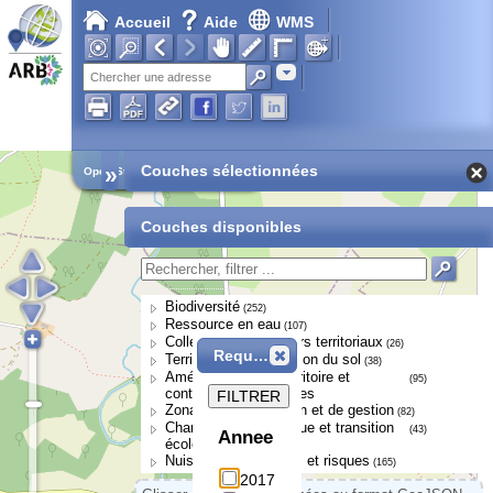
Accueil
Aide
WMS
Adresse
»
Couches sélectionnées
Open Street Map
Couches disponibles
Biodiversité
(252)
Ressource en eau
(107)
Collectivités et acteurs territoriaux
(26)
Requête
Territoires et occupation du sol
(38)
Aménagement du territoire et
(95)
continuités écologiques
FILTRER
Zonages de protection et de gestion
(82)
Changement climatique et transition
(43)
Annee
écologique
Nuisances, pressions et risques
(165)
2017