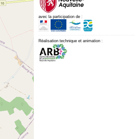
avec la participation de :
Réalisation technique et animation :