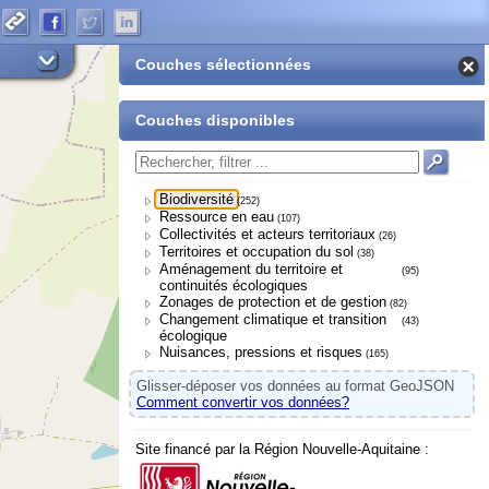
Couches sélectionnées
Couches disponibles
Biodiversité
(252)
Ressource en eau
(107)
Collectivités et acteurs territoriaux
(26)
Territoires et occupation du sol
(38)
Aménagement du territoire et
(95)
continuités écologiques
Zonages de protection et de gestion
(82)
Changement climatique et transition
(43)
écologique
Nuisances, pressions et risques
(165)
Glisser-déposer vos données au format GeoJSON
Comment convertir vos données?
Site financé par la Région Nouvelle-Aquitaine :