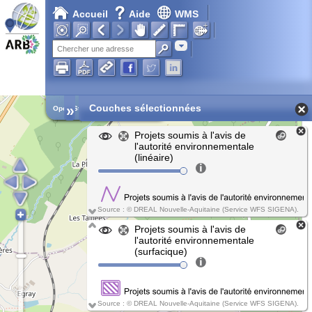
Accueil
Aide
WMS
Chargement en cours...
Adresse
»
Couches sélectionnées
Open Street Map
Projets soumis à l'avis de
l'autorité environnementale
(linéaire)
Source : © DREAL Nouvelle-Aquitaine (Service WFS SIGENA).
Projets soumis à l'avis de
l'autorité environnementale
(surfacique)
Source : © DREAL Nouvelle-Aquitaine (Service WFS SIGENA).