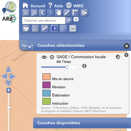
Accueil
Aide
WMS
Adresse
»
Couches sélectionnées
Open Street Map
SAGE / Commission locale
de l'eau
Source : © Gest'Eau (OIEau, OFB, Ministère de la transition
écologique et solidaire) (Service WFS Gest'Eau).
Couches disponibles