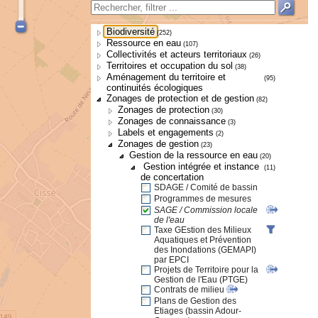
Biodiversité
(252)
Ressource en eau
(107)
Collectivités et acteurs territoriaux
(26)
Territoires et occupation du sol
(38)
Aménagement du territoire et
(95)
continuités écologiques
Zonages de protection et de gestion
(82)
Zonages de protection
(30)
Zonages de connaissance
(3)
Labels et engagements
(2)
Zonages de gestion
(23)
Gestion de la ressource en eau
(20)
Gestion intégrée et instance
(11)
de concertation
SDAGE / Comité de bassin
Programmes de mesures
SAGE / Commission locale
de l'eau
Taxe GEstion des Milieux
Aquatiques et Prévention
des Inondations (GEMAPI)
par EPCI
Projets de Territoire pour la
Gestion de l'Eau (PTGE)
Contrats de milieu
Plans de Gestion des
Etiages (bassin Adour-