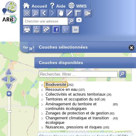
Accueil
Aide
WMS
Adresse
»
Couches sélectionnées
Open Street Map
Couches disponibles
Biodiversité
(252)
Ressource en eau
(107)
Collectivités et acteurs territoriaux
(26)
Territoires et occupation du sol
(38)
Aménagement du territoire et
(95)
continuités écologiques
Zonages de protection et de gestion
(82)
Changement climatique et transition
(43)
écologique
Nuisances, pressions et risques
(165)