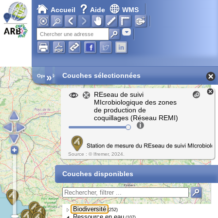
Accueil
Aide
WMS
Adresse
»
Couches sélectionnées
Open Street Map
REseau de suivi
MIcrobiologique des zones
de production de
coquillages (Réseau REMI)
Source : © Ifremer, 2024.
Couches disponibles
Biodiversité
(252)
Ressource en eau
(107)