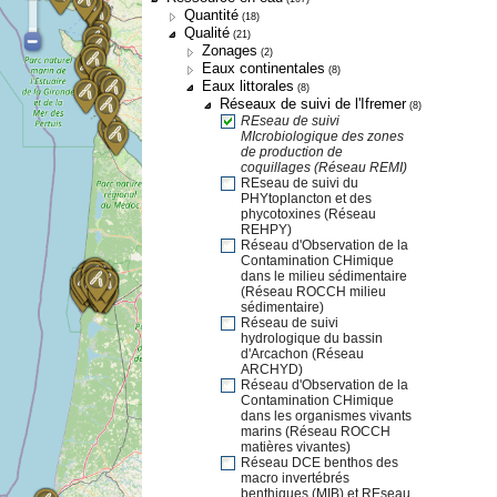
Quantité
(18)
Qualité
(21)
Zonages
(2)
Eaux continentales
(8)
Eaux littorales
(8)
Réseaux de suivi de l'Ifremer
(8)
REseau de suivi
MIcrobiologique des zones
de production de
coquillages (Réseau REMI)
REseau de suivi du
PHYtoplancton et des
phycotoxines (Réseau
REHPY)
Réseau d'Observation de la
Contamination CHimique
dans le milieu sédimentaire
(Réseau ROCCH milieu
sédimentaire)
Réseau de suivi
hydrologique du bassin
d'Arcachon (Réseau
ARCHYD)
Réseau d'Observation de la
Contamination CHimique
dans les organismes vivants
marins (Réseau ROCCH
matières vivantes)
Réseau DCE benthos des
macro invertébrés
benthiques (MIB) et REseau