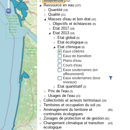
Biodiversité
(252)
Ressource en eau
(107)
Quantité
(18)
Qualité
(21)
Masses d'eau et bon état
(42)
Objectifs et échéances
(6)
Etat 2017
(18)
Etat 2013
(18)
Etat global
(6)
Etat écologique
(4)
Etat chimique
(6)
Eaux côtières
Eaux de transition
Plans d'eau
Cours d'eau
Eaux souterraines (en
affleurement)
Eaux souterraines (tous
niveaux)
Etat quantitatif
(2)
Prix de l'eau
(3)
Usages de l'eau
(23)
Collectivités et acteurs territoriaux
(26)
Territoires et occupation du sol
(38)
Aménagement du territoire et
(95)
continuités écologiques
Zonages de protection et de gestion
(82)
Changement climatique et transition
(43)
écologique