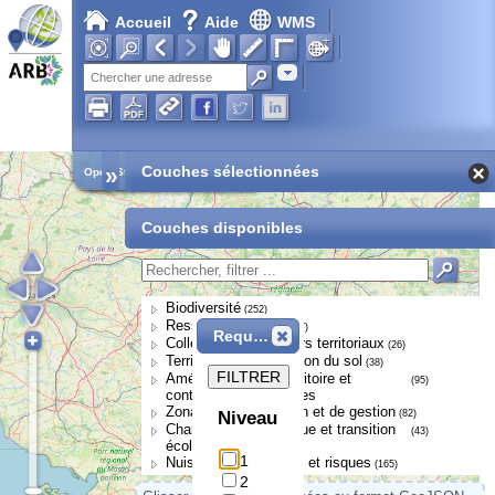
Accueil
Aide
WMS
Adresse
»
Couches sélectionnées
Open Street Map
Couches disponibles
Biodiversité
(252)
Ressource en eau
(107)
Requête
Collectivités et acteurs territoriaux
(26)
Territoires et occupation du sol
(38)
FILTRER
Aménagement du territoire et
(95)
continuités écologiques
Zonages de protection et de gestion
(82)
Niveau
Changement climatique et transition
(43)
écologique
1
Nuisances, pressions et risques
(165)
2