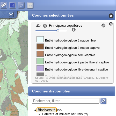
Couches sélectionnées
Principaux aquifères
Source : © Office International de l'Eau (SANDRE) (BD RHF®
v.1), 2003.
Couches disponibles
Biodiversité
(252)
Habitats et milieux naturels
(76)