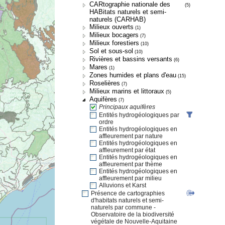
CARtographie nationale des
(5)
HABitats naturels et semi-
naturels (CARHAB)
Milieux ouverts
(1)
Milieux bocagers
(7)
Milieux forestiers
(10)
Sol et sous-sol
(10)
Rivières et bassins versants
(6)
Mares
(1)
Zones humides et plans d'eau
(15)
Roselières
(7)
Milieux marins et littoraux
(5)
Aquifères
(7)
Principaux aquifères
Entités hydrogéologiques par
ordre
Entités hydrogéologiques en
affleurement par nature
Entités hydrogéologiques en
affleurement par état
Entités hydrogéologiques en
affleurement par thème
Entités hydrogéologiques en
affleurement par milieu
Alluvions et Karst
Présence de cartographies
d'habitats naturels et semi-
naturels par commune -
Observatoire de la biodiversité
végétale de Nouvelle-Aquitaine