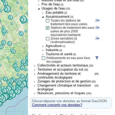
Masses d'eau et bon état
(42)
Prix de l'eau
(3)
Usages de l'eau
(23)
Eau potable
(2)
Assainissement
(3)
Toutes les stations de
traitement des eaux usées
Stations de traitement des eaux
usées de plus 2000
équivalents-habitants
Zones sensibles (à
l'euthrophisation)
Agriculture
(7)
Industrie
(2)
Tourisme et santé
(8)
Prélèvements en eau pour tous
les usages
Collectivités et acteurs territoriaux
(26)
Territoires et occupation du sol
(38)
Aménagement du territoire et
(95)
continuités écologiques
Zonages de protection et de gestion
(82)
Changement climatique et transition
(43)
écologique
Nuisances, pressions et risques
(165)
Glisser-déposer vos données au format GeoJSON
Comment convertir vos données?