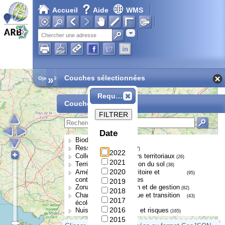
Accueil
Aide
WMS
Adresse
»
Couches sélectionnées
Open Street Map
Requête
Couches disponibles
FILTRER
Date
Biodiversité
(252)
Ressource en eau
(107)
2022
Collectivités et acteurs territoriaux
(26)
2021
Territoires et occupation du sol
(38)
2020
Aménagement du territoire et
(95)
continuités écologiques
2019
Zonages de protection et de gestion
(82)
2018
Changement climatique et transition
(43)
2017
écologique
2016
Nuisances, pressions et risques
(165)
2015