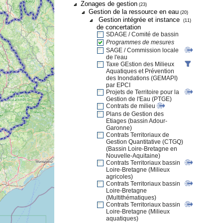
Zonages de gestion
(23)
Gestion de la ressource en eau
(20)
Gestion intégrée et instance
(11)
de concertation
SDAGE / Comité de bassin
Programmes de mesures
SAGE / Commission locale
de l'eau
Taxe GEstion des Milieux
Aquatiques et Prévention
des Inondations (GEMAPI)
par EPCI
Projets de Territoire pour la
Gestion de l'Eau (PTGE)
Contrats de milieu
Plans de Gestion des
Etiages (bassin Adour-
Garonne)
Contrats Territoriaux de
Gestion Quantitative (CTGQ)
(Bassin Loire-Bretagne en
Nouvelle-Aquitaine)
Contrats Territoriaux bassin
Loire-Bretagne (Milieux
agricoles)
Contrats Territoriaux bassin
Loire-Bretagne
(Multithématiques)
Contrats Territoriaux bassin
Loire-Bretagne (Milieux
aquatiques)