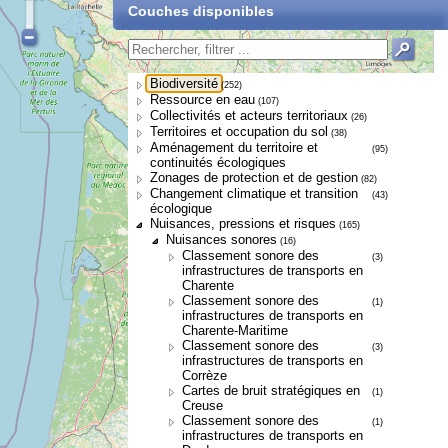
Couches disponibles
Biodiversité
(252)
Ressource en eau
(107)
Collectivités et acteurs territoriaux
(26)
Territoires et occupation du sol
(38)
Aménagement du territoire et
(95)
continuités écologiques
Zonages de protection et de gestion
(82)
Changement climatique et transition
(43)
écologique
Nuisances, pressions et risques
(165)
Nuisances sonores
(16)
Classement sonore des
(3)
infrastructures de transports en
Charente
Classement sonore des
(1)
infrastructures de transports en
Charente-Maritime
Classement sonore des
(3)
infrastructures de transports en
Corrèze
Cartes de bruit stratégiques en
(1)
Creuse
Classement sonore des
(1)
infrastructures de transports en