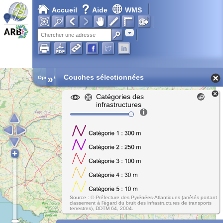
Accueil
Aide
WMS
Adresse
»
Couches sélectionnées
Open Street Map
Catégories des
infrastructures
Source : © Préfecture des Pyrénées-Atlantiques (arrêtés portant
classement à l'égard du bruit des infrastructures de transports
terrestres), DDTM 64, 2004.