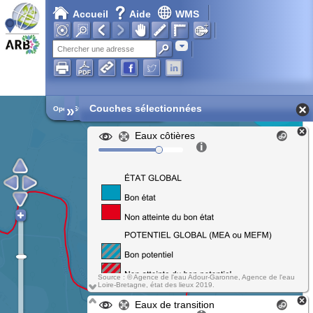
Accueil
Aide
WMS
Adresse
»
Couches sélectionnées
Open Street Map
Eaux côtières
Source : © Agence de l'eau Adour-Garonne, Agence de l'eau
Loire-Bretagne, état des lieux 2019.
Eaux de transition