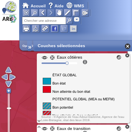
Accueil
Aide
WMS
Adresse
»
Couches sélectionnées
Open Street Map
Eaux côtières
Source : © Agence de l'eau Adour-Garonne, Agence de l'eau
Loire-Bretagne, état des lieux 2019.
Eaux de transition