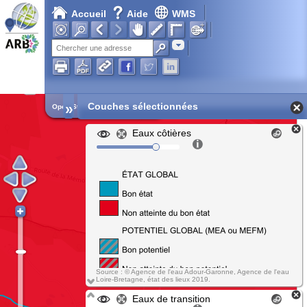
Accueil
Aide
WMS
Adresse
»
Couches sélectionnées
Open Street Map
Eaux côtières
Source : © Agence de l'eau Adour-Garonne, Agence de l'eau
Loire-Bretagne, état des lieux 2019.
Eaux de transition