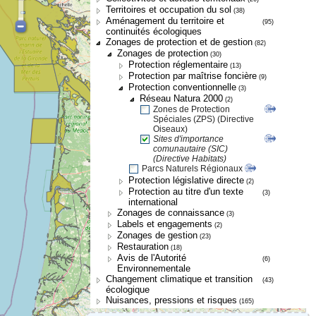
Territoires et occupation du sol
(38)
Aménagement du territoire et
(95)
continuités écologiques
Zonages de protection et de gestion
(82)
Zonages de protection
(30)
Protection réglementaire
(13)
Protection par maîtrise foncière
(9)
Protection conventionnelle
(3)
Réseau Natura 2000
(2)
Zones de Protection
Spéciales (ZPS) (Directive
Oiseaux)
Sites d'importance
comunautaire (SIC)
(Directive Habitats)
Parcs Naturels Régionaux
Protection législative directe
(2)
Protection au titre d'un texte
(3)
international
Zonages de connaissance
(3)
Labels et engagements
(2)
Zonages de gestion
(23)
Restauration
(18)
Avis de l'Autorité
(6)
Environnementale
Changement climatique et transition
(43)
écologique
Nuisances, pressions et risques
(165)