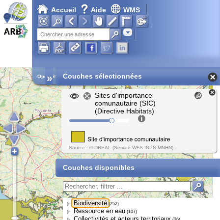
Accueil
Aide
WMS
Chargement en cours...
Adresse
»
Couches sélectionnées
Open Street Map
Sites d'importance
comunautaire (SIC)
(Directive Habitats)
Source : © DREAL (Service WFS INPN MNHN).
Couches disponibles
Biodiversité
(252)
Ressource en eau
(107)
Collectivités et acteurs territoriaux
(26)