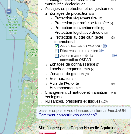
continuités écologiques
Zonages de protection et de gestion
(82)
Zonages de protection
(30)
Protection réglementaire
(13)
Protection par maîtrise foncière
(9)
Protection conventionnelle
(3)
Protection législative directe
(2)
Protection au titre d'un texte
(3)
international
Zones humides RAMSAR
Réserves de biosphère
Zones marines de la
convention OSPAR
Zonages de connaissance
(3)
Labels et engagements
(2)
Zonages de gestion
(23)
Restauration
(18)
Avis de l'Autorité
(6)
Environnementale
Changement climatique et transition
(43)
écologique
Nuisances, pressions et risques
(165)
Glisser-déposer vos données au format GeoJSON
Comment convertir vos données?
Site financé par la Région Nouvelle-Aquitaine :