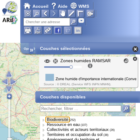
Accueil
Aide
WMS
Adresse
»
Couches sélectionnées
Open Street Map
Zones humides RAMSAR
Source : © DREAL (Service WFS INPN MNHN).
Couches disponibles
Biodiversité
(252)
Ressource en eau
(107)
Collectivités et acteurs territoriaux
(26)
Territoires et occupation du sol
(38)
Aménagement du territoire et
(95)