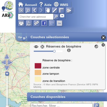
Accueil
Aide
WMS
Chargement en cours...
Adresse
»
Couches sélectionnées
Open Street Map
Réserves de biosphère
Source : © Man and Biosphere France (Service WFS INPN
MNHN).
Couches disponibles