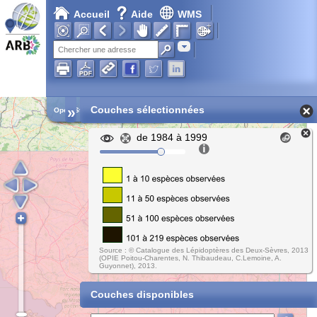
Accueil
Aide
WMS
Chargement en cours...
Adresse
»
Couches sélectionnées
Open Street Map
de 1984 à 1999
Source : © Catalogue des Lépidoptères des Deux-Sèvres, 2013
(OPIE Poitou-Charentes, N. Thibaudeau, C.Lemoine, A.
Guyonnet), 2013.
Couches disponibles