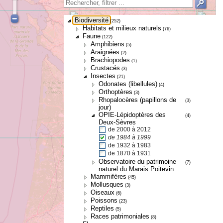
Biodiversité
(252)
Habitats et milieux naturels
(76)
Faune
(122)
Amphibiens
(5)
Araignées
(2)
Brachiopodes
(1)
Crustacés
(3)
Insectes
(21)
Odonates (libellules)
(4)
Orthoptères
(3)
Rhopalocères (papillons de
(3)
jour)
OPIE-Lépidoptères des
(4)
Deux-Sèvres
de 2000 à 2012
de 1984 à 1999
de 1932 à 1983
de 1870 à 1931
Observatoire du patrimoine
(7)
naturel du Marais Poitevin
Mammifères
(45)
Mollusques
(3)
Oiseaux
(6)
Poissons
(23)
Reptiles
(5)
Races patrimoniales
(8)