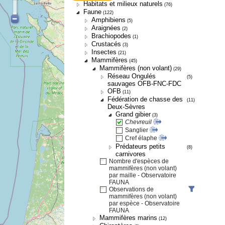
Habitats et milieux naturels
(76)
Faune
(122)
Amphibiens
(5)
Araignées
(2)
Brachiopodes
(1)
Crustacés
(3)
Insectes
(21)
Mammifères
(45)
Mammifères (non volant)
(29)
Réseau Ongulés
(5)
sauvages OFB-FNC-FDC
OFB
(11)
Fédération de chasse des
(11)
Deux-Sèvres
Grand gibier
(3)
Chevreuil
Sanglier
Cref élaphe
Prédateurs petits
(8)
carnivores
Nombre d'espèces de
mammifères (non volant)
par maille - Observatoire
FAUNA
Observations de
mammifères (non volant)
par espèce - Observatoire
FAUNA
Mammifères marins
(12)