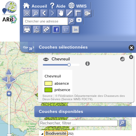
Accueil
Aide
WMS
Adresse
»
Couches sélectionnées
Open Street Map
Chevreuil
Source : © Fédération Départementale des Chasseurs des
Deux-Sèvres (Service WMS FDC79).
Couches disponibles
Biodiversité
(252)