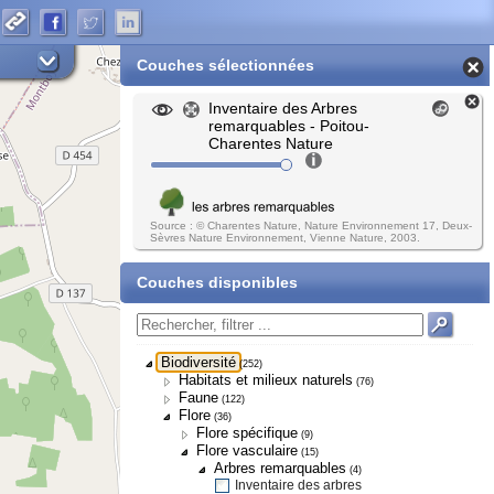
Couches sélectionnées
Inventaire des Arbres
remarquables - Poitou-
Charentes Nature
Source : © Charentes Nature, Nature Environnement 17, Deux-
Sèvres Nature Environnement, Vienne Nature, 2003.
Couches disponibles
Biodiversité
(252)
Habitats et milieux naturels
(76)
Faune
(122)
Flore
(36)
Flore spécifique
(9)
Flore vasculaire
(15)
Arbres remarquables
(4)
Inventaire des arbres