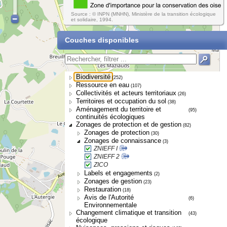
Source : © INPN (MNHN), Ministère de la transition écologique
et solidaire, 1994.
Couches disponibles
Biodiversité
(252)
Ressource en eau
(107)
Collectivités et acteurs territoriaux
(26)
Territoires et occupation du sol
(38)
Aménagement du territoire et
(95)
continuités écologiques
Zonages de protection et de gestion
(82)
Zonages de protection
(30)
Zonages de connaissance
(3)
ZNIEFF I
ZNIEFF 2
ZICO
Labels et engagements
(2)
Zonages de gestion
(23)
Restauration
(18)
Avis de l'Autorité
(6)
Environnementale
Changement climatique et transition
(43)
écologique