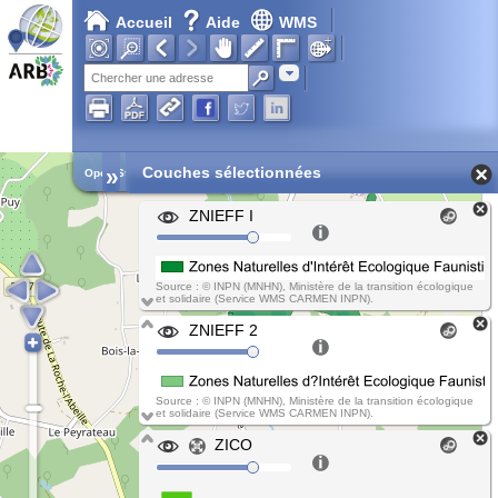
Accueil
Aide
WMS
Chargement en cours...
Adresse
»
Couches sélectionnées
Open Street Map
ZNIEFF I
Source : © INPN (MNHN), Ministère de la transition écologique
et solidaire (Service WMS CARMEN INPN).
ZNIEFF 2
Source : © INPN (MNHN), Ministère de la transition écologique
et solidaire (Service WMS CARMEN INPN).
ZICO