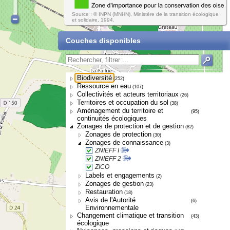
Source : © INPN (MNHN), Ministère de la transition écologique
et solidaire, 1994.
Couches disponibles
Biodiversité
(252)
Ressource en eau
(107)
Collectivités et acteurs territoriaux
(26)
Territoires et occupation du sol
(38)
Aménagement du territoire et
(95)
continuités écologiques
Zonages de protection et de gestion
(82)
Zonages de protection
(30)
Zonages de connaissance
(3)
ZNIEFF I
ZNIEFF 2
ZICO
Labels et engagements
(2)
Zonages de gestion
(23)
Restauration
(18)
Avis de l'Autorité
(6)
Environnementale
Changement climatique et transition
(43)
écologique