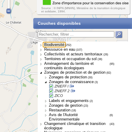
Source : © INPN (MNHN), Ministère de la transition écologique
et solidaire, 1994.
Couches disponibles
Biodiversité
(252)
Ressource en eau
(107)
Collectivités et acteurs territoriaux
(26)
Territoires et occupation du sol
(38)
Aménagement du territoire et
(95)
continuités écologiques
Zonages de protection et de gestion
(82)
Zonages de protection
(30)
Zonages de connaissance
(3)
ZNIEFF I
ZNIEFF 2
ZICO
Labels et engagements
(2)
Zonages de gestion
(23)
Restauration
(18)
Avis de l'Autorité
(6)
Environnementale
Changement climatique et transition
(43)
écologique