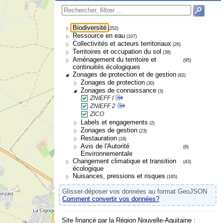
Biodiversité
(252)
Ressource en eau
(107)
Collectivités et acteurs territoriaux
(26)
Territoires et occupation du sol
(38)
Aménagement du territoire et
(95)
continuités écologiques
Zonages de protection et de gestion
(82)
Zonages de protection
(30)
Zonages de connaissance
(3)
ZNIEFF I
ZNIEFF 2
ZICO
Labels et engagements
(2)
Zonages de gestion
(23)
Restauration
(18)
Avis de l'Autorité
(6)
Environnementale
Changement climatique et transition
(43)
écologique
Nuisances, pressions et risques
(165)
Glisser-déposer vos données au format GeoJSON
Comment convertir vos données?
Site financé par la Région Nouvelle-Aquitaine :