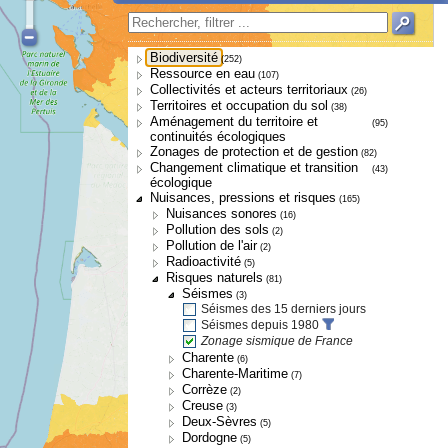
Biodiversité
(252)
Ressource en eau
(107)
Collectivités et acteurs territoriaux
(26)
Territoires et occupation du sol
(38)
Aménagement du territoire et
(95)
continuités écologiques
Zonages de protection et de gestion
(82)
Changement climatique et transition
(43)
écologique
Nuisances, pressions et risques
(165)
Nuisances sonores
(16)
Pollution des sols
(2)
Pollution de l'air
(2)
Radioactivité
(5)
Risques naturels
(81)
Séismes
(3)
Séismes des 15 derniers jours
Séismes depuis 1980
Zonage sismique de France
Charente
(6)
Charente-Maritime
(7)
Corrèze
(2)
Creuse
(3)
Deux-Sèvres
(5)
Dordogne
(5)