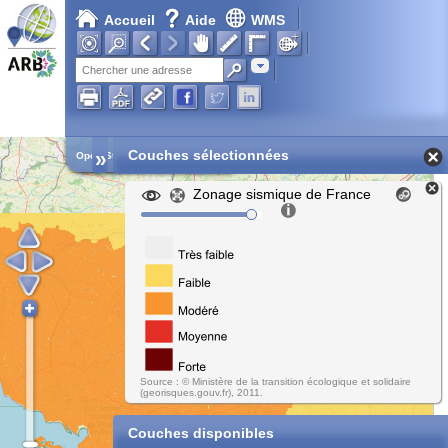
Accueil
Aide
WMS
Adresse
»
Couches sélectionnées
Open Street Map
Zonage sismique de France
Source : © Ministère de la transition écologique et solidaire
(georisques.gouv.fr), 2011.
Couches disponibles