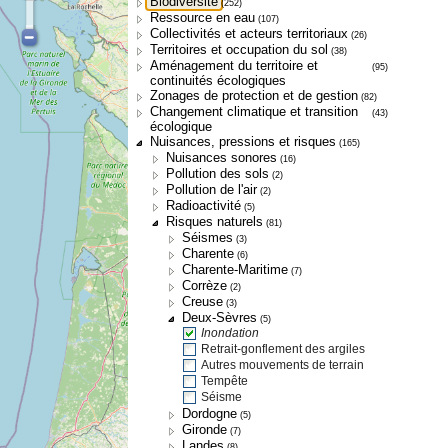
Biodiversité
(252)
Ressource en eau
(107)
Collectivités et acteurs territoriaux
(26)
Territoires et occupation du sol
(38)
Aménagement du territoire et
(95)
continuités écologiques
Zonages de protection et de gestion
(82)
Changement climatique et transition
(43)
écologique
Nuisances, pressions et risques
(165)
Nuisances sonores
(16)
Pollution des sols
(2)
Pollution de l'air
(2)
Radioactivité
(5)
Risques naturels
(81)
Séismes
(3)
Charente
(6)
Charente-Maritime
(7)
Corrèze
(2)
Creuse
(3)
Deux-Sèvres
(5)
Inondation
Retrait-gonflement des argiles
Autres mouvements de terrain
Tempête
Séisme
Dordogne
(5)
Gironde
(7)
Landes
(8)