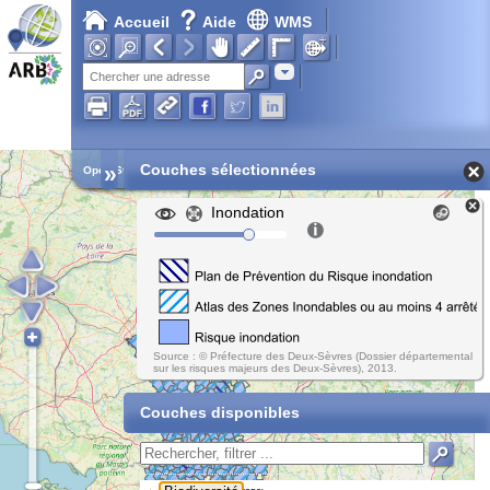
Accueil
Aide
WMS
Adresse
»
Couches sélectionnées
Open Street Map
Inondation
Source : © Préfecture des Deux-Sèvres (Dossier départemental
sur les risques majeurs des Deux-Sèvres), 2013.
Couches disponibles