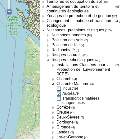
Territoires et occupation du sol
(38)
Aménagement du territoire et
(95)
continuités écologiques
Zonages de protection et de gestion
(82)
Changement climatique et transition
(43)
écologique
Nuisances, pressions et risques
(165)
Nuisances sonores
(16)
Pollution des sols
(2)
Pollution de l'air
(2)
Radioactivité
(5)
Risques naturels
(81)
Risques technologiques
(48)
Installations Classées pour la
(2)
Protection de l'Environnement
(ICPE)
Charente
(4)
Charente-Maritime
(3)
Industriel
Nucléaire
Transport de matières
dangereuses
Corréze
(3)
Creuse
(4)
Deux-Sèvres
(4)
Dordogne
(3)
Gironde
(4)
Landes
(5)
Lot-et-Garonne
(4)