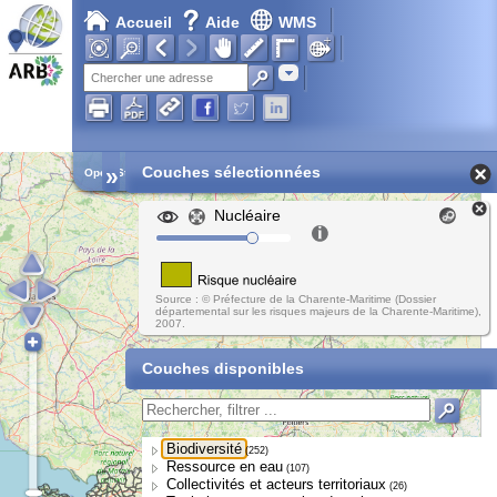
Accueil
Aide
WMS
Adresse
»
Couches sélectionnées
Open Street Map
Nucléaire
Source : © Préfecture de la Charente-Maritime (Dossier
départemental sur les risques majeurs de la Charente-Maritime),
2007.
Couches disponibles
Biodiversité
(252)
Ressource en eau
(107)
Collectivités et acteurs territoriaux
(26)