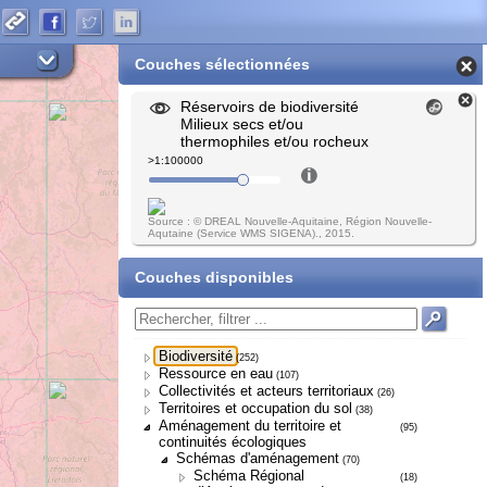
Couches sélectionnées
Réservoirs de biodiversité
Milieux secs et/ou
thermophiles et/ou rocheux
>1:100000
Source : © DREAL Nouvelle-Aquitaine, Région Nouvelle-
Aqutaine (Service WMS SIGENA)., 2015.
Couches disponibles
Biodiversité
(252)
Ressource en eau
(107)
Collectivités et acteurs territoriaux
(26)
Territoires et occupation du sol
(38)
Aménagement du territoire et
(95)
continuités écologiques
Schémas d'aménagement
(70)
Schéma Régional
(18)