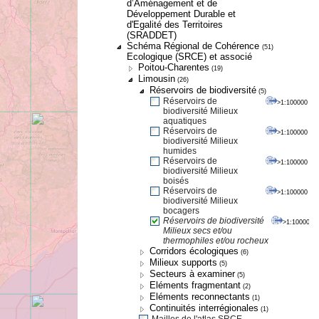
d’Aménagement et de
Développement Durable et
d'Egalité des Territoires
(SRADDET)
Schéma Régional de Cohérence
(51)
Ecologique (SRCE) et associé
Poitou-Charentes
(19)
Limousin
(26)
Réservoirs de biodiversité
(5)
Réservoirs de
>1:100000
biodiversité Milieux
aquatiques
Réservoirs de
>1:100000
biodiversité Milieux
humides
Réservoirs de
>1:100000
biodiversité Milieux
boisés
Réservoirs de
>1:100000
biodiversité Milieux
bocagers
Réservoirs de biodiversité
>1:100000
Milieux secs et/ou
thermophiles et/ou rocheux
Corridors écologiques
(6)
Milieux supports
(5)
Secteurs à examiner
(5)
Eléments fragmentant
(2)
Eléments reconnectants
(1)
Continuités interrégionales
(1)