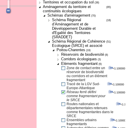
Territoires et occupation du sol
(38)
Aménagement du territoire et
(95)
continuités écologiques
Schémas d'aménagement
(70)
Schéma Régional
(18)
d’Aménagement et de
Développement Durable et
d'Egalité des Territoires
(SRADDET)
Schéma Régional de Cohérence
(51)
Ecologique (SRCE) et associé
Poitou-Charentes
(19)
Réservoirs de biodiversité
(8)
Corridors écologiques
(3)
Eléments fragmentant
(6)
Zone de contact entre un
<1:100000
réservoir de biodiversité
ou corridors et un élément
fragmentant
Tracé de la LGV Sud-
<1:100000
Europe-Atlantique
Réseau ferré défini
<1:100000
comme fragmentant pour
le SRCE
Routes nationales et
<1:10
départementales retenues
comme fragmentantes dans le
SRCE
Ensembles urbains
<1:100000
fragmentants