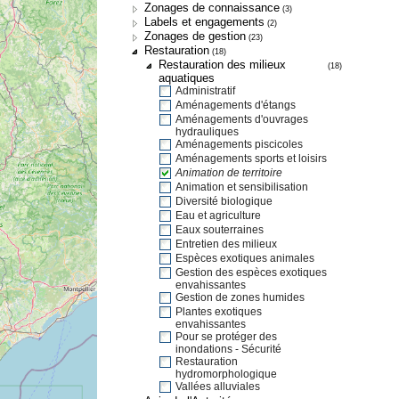
Zonages de connaissance
(3)
Labels et engagements
(2)
Zonages de gestion
(23)
Restauration
(18)
Restauration des milieux
(18)
aquatiques
Administratif
Aménagements d'étangs
Aménagements d'ouvrages
hydrauliques
Aménagements piscicoles
Aménagements sports et loisirs
Animation de territoire
Animation et sensibilisation
Diversité biologique
Eau et agriculture
Eaux souterraines
Entretien des milieux
Espèces exotiques animales
Gestion des espèces exotiques
envahissantes
Gestion de zones humides
Plantes exotiques
envahissantes
Pour se protéger des
inondations - Sécurité
Restauration
hydromorphologique
Vallées alluviales