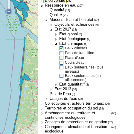
Biodiversité
(252)
Ressource en eau
(107)
Quantité
(18)
Qualité
(21)
Masses d'eau et bon état
(42)
Objectifs et échéances
(6)
Etat 2017
(18)
Etat global
(6)
Etat écologique
(4)
Etat chimique
(6)
Eaux côtières
Eaux de transition
Plans d'eau
Cours d'eau
Eaux souterraines (tous
niveaux)
Eaux souterraines (en
affleurement)
Etat quantitatif
(2)
Etat 2013
(18)
Prix de l'eau
(3)
Usages de l'eau
(23)
Collectivités et acteurs territoriaux
(26)
Territoires et occupation du sol
(38)
Aménagement du territoire et
(95)
continuités écologiques
Zonages de protection et de gestion
(82)
Changement climatique et transition
(43)
écologique