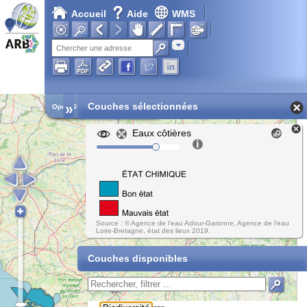
Accueil
Aide
WMS
Adresse
»
Couches sélectionnées
Open Street Map
Eaux côtières
Source : © Agence de l'eau Adour-Garonne, Agence de l'eau
Loire-Bretagne, état des lieux 2019.
Couches disponibles