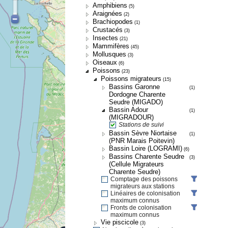
Amphibiens
(5)
Araignées
(2)
Brachiopodes
(1)
Crustacés
(3)
Insectes
(21)
Mammifères
(45)
Mollusques
(3)
Oiseaux
(6)
Poissons
(23)
Poissons migrateurs
(15)
Bassins Garonne
(1)
Dordogne Charente
Seudre (MIGADO)
Bassin Adour
(1)
(MIGRADOUR)
Stations de suivi
Bassin Sèvre Niortaise
(1)
(PNR Marais Poitevin)
Bassin Loire (LOGRAMI)
(6)
Bassins Charente Seudre
(3)
(Cellule Migrateurs
Charente Seudre)
Comptage des poissons
migrateurs aux stations
Linéaires de colonisation
maximum connus
Fronts de colonisation
maximum connus
Vie piscicole
(3)