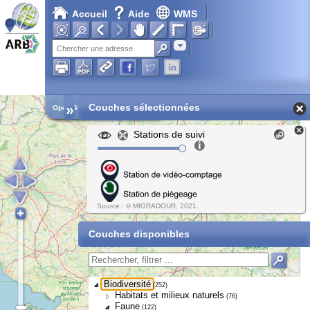
Accueil
Aide
WMS
Adresse
»
Couches sélectionnées
Open Street Map
Stations de suivi
Source : © MIGRADOUR, 2021.
Couches disponibles
Biodiversité
(252)
Habitats et milieux naturels
(76)
Faune
(122)