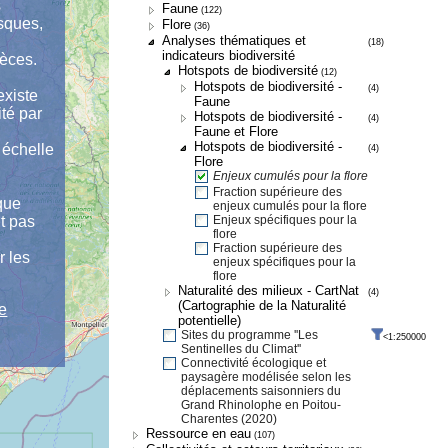
s
Faune
(122)
usques,
Flore
(36)
Analyses thématiques et
(18)
indicateurs biodiversité
pèces.
Hotspots de biodiversité
(12)
Hotspots de biodiversité -
(4)
existe
Faune
ité par
Hotspots de biodiversité -
(4)
Faune et Flore
Hotspots de biodiversité -
 échelle
(4)
Flore
Enjeux cumulés pour la flore
Fraction supérieure des
ique
enjeux cumulés pour la flore
Enjeux spécifiques pour la
nt pas
flore
Fraction supérieure des
r les
enjeux spécifiques pour la
flore
Naturalité des milieux - CartNat
(4)
(Cartographie de la Naturalité
de
potentielle)
Sites du programme ''Les
<1:250000
Sentinelles du Climat''
Connectivité écologique et
paysagère modélisée selon les
déplacements saisonniers du
Grand Rhinolophe en Poitou-
Charentes (2020)
Ressource en eau
(107)