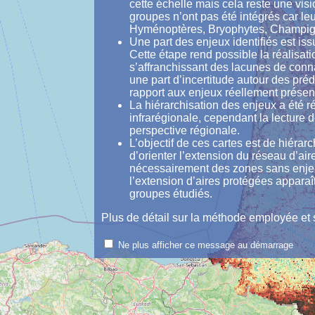
cette échelle mais cela reste une visi
groupes n’ont pas été intégrés car le
Hyménoptères, Bryophytes, Champign
Une part des enjeux identifiés est iss
Cette étape rend possible la réalisat
s’affranchissant des lacunes de conn
une part d’incertitude autour des préd
rapport aux enjeux réellement présents
La hiérarchisation des enjeux a été ré
infrarégionale, cependant la lecture d
perspective régionale.
L’objectif de ces cartes est de hiérar
d’orienter l’extension du réseau d’air
nécessairement des zones sans enje
l’extension d’aires protégées apparaît
groupes étudiés.
Plus de détail sur la méthode employée et s
Ne plus afficher ce message au démarrage