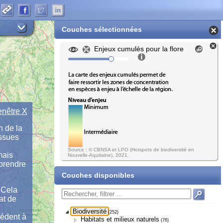
Couches sélectionnées
Enjeux cumulés pour la flore
enêtre X
n de la
issues
Source : © CBNSA et LPO (Hotspots de biodiversité en
mais
Nouvelle-Aquitaine), 2021.
 prendre
Couches disponibles
 Cela
at de
Biodiversité
(252)
cédent à
Habitats et milieux naturels
(76)