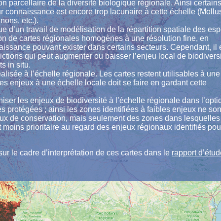
on parcellaire de la diversité biologique régionale. Ainsi certain
ur connaissance est encore trop lacunaire à cette échelle (Moll
ons, etc.).
ue d’un travail de modélisation de la répartition spatiale des es
ion de cartes régionales homogènes à une résolution fine, en
aissance pouvant exister dans certains secteurs. Cependant, il 
ictions qui peut augmenter ou baisser l’enjeu local de biodivers
 in situ.
alisée à l’échelle régionale. Les cartes restent utilisables à une
es enjeux à une échelle locale doit se faire en gardant cette
chiser les enjeux de biodiversité à l’échelle régionale dans l’opt
es protégées ; ainsi les zones identifiées à faibles enjeux ne so
ux de conservation, mais seulement des zones dans lesquelles
 moins prioritaire au regard des enjeux régionaux identifiés pou
ur le cadre d’interprétation de ces cartes dans le
rapport d’étu