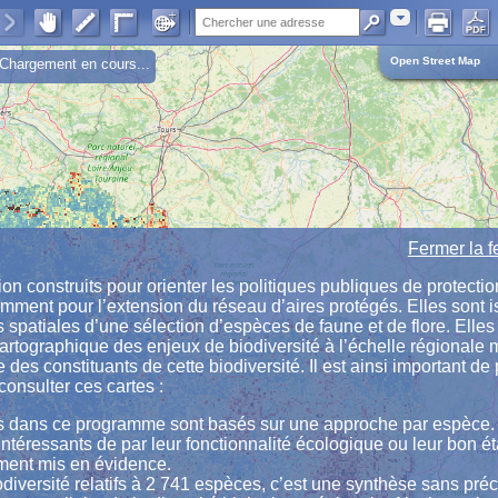
Adresse
Open Street Map
Chargement en cours...
Fermer la f
ion construits pour orienter les politiques publiques de protectio
amment pour l’extension du réseau d’aires protégés. Elles sont 
s spatiales d’une sélection d’espèces de faune et de flore. Elles
rtographique des enjeux de biodiversité à l’échelle régionale 
 des constituants de cette biodiversité. Il est ainsi important de
onsulter ces cartes :
és dans ce programme sont basés sur une approche par espèce.
 intéressants de par leur fonctionnalité écologique ou leur bon ét
ment mis en évidence.
odiversité relatifs à 2 741 espèces, c’est une synthèse sans pré