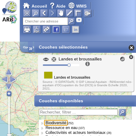
Accueil
Aide
WMS
Chargement en cours...
Adresse
»
Couches sélectionnées
Open Street Map
Landes et broussailles
Source : © GIPATGeRi, © GIP Littoral Aquitain : Référentiel néo-
aquitain d'OCcupation du Sol (OCS) à Grande Echelle 2020,
2021.
Couches disponibles
Biodiversité
(252)
Ressource en eau
(107)
Collectivités et acteurs territoriaux
(26)