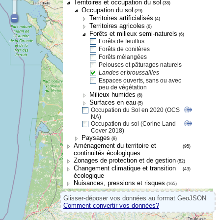
Territoires et occupation du sol
(38)
Occupation du sol
(29)
Territoires artificialisés
(4)
Territoires agricoles
(6)
Forêts et milieux semi-naturels
(6)
Forêts de feuillus
Forêts de conifères
Forêts mélangées
Pelouses et pâturages naturels
Landes et broussailles
Espaces ouverts, sans ou avec
peu de végétation
Milieux humides
(6)
Surfaces en eau
(5)
Occupation du Sol en 2020 (OCS
NA)
Occupation du sol (Corine Land
Cover 2018)
Paysages
(9)
Aménagement du territoire et
(95)
continuités écologiques
Zonages de protection et de gestion
(82)
Changement climatique et transition
(43)
écologique
Nuisances, pressions et risques
(165)
Glisser-déposer vos données au format GeoJSON
Comment convertir vos données?