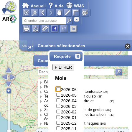
Accueil
Aide
WMS
Adresse
»
Couches sélectionnées
Open Street Map
Requête
Couches disponibles
FILTRER
Mois
Biodiversité
(252)
Ressource en eau
(107)
2026-06
Collectivités et acteurs territoriaux
(26)
2026-05
Territoires et occupation du sol
(38)
2026-04
Aménagement du territoire et
(95)
continuités écologiques
2026-03
Zonages de protection et de gestion
(82)
2026-02
Changement climatique et transition
(43)
2026-01
écologique
2025-12
Nuisances, pressions et risques
(165)
2025-11